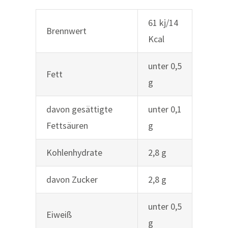
61 kj/14
Brennwert
Kcal
unter 0,5
Fett
g
davon gesättigte
unter 0,1
Fettsäuren
g
Kohlenhydrate
2,8 g
davon Zucker
2,8 g
unter 0,5
Eiweiß
g