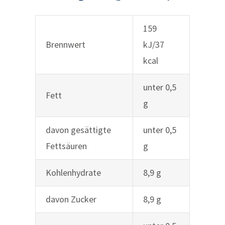
159
Brennwert
kJ/37
kcal
unter 0,5
Fett
g
davon gesättigte
unter 0,5
Fettsäuren
g
Kohlenhydrate
8,9 g
davon Zucker
8,9 g