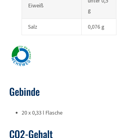
unter 0,5
Eiweiß
g
Salz
0,076 g
Gebinde
20 x 0,33 l Flasche
CO2-Gehalt