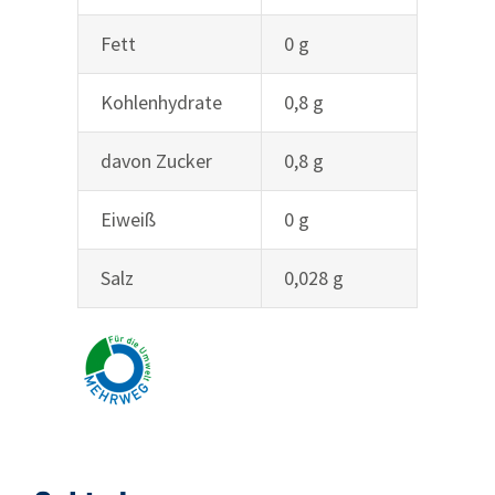
Fett
0 g
Kohlenhydrate
0,8 g
davon Zucker
0,8 g
Eiweiß
0 g
Salz
0,028 g